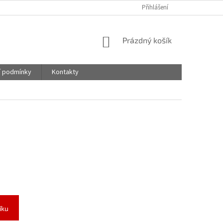
Přihlášení
NÁKUPNÍ
Prázdný košík
KOŠÍK
 podmínky
Kontakty
íku