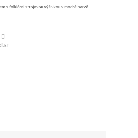
kem s folklórní strojovou výšivkou v modré barvě.
DÍLET