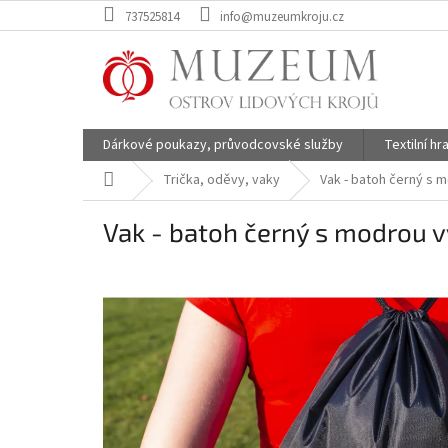
Přejít
737525814
info@muzeumkroju.cz
na
obsah
Dárkové poukazy, průvodcovské služby
Textilní h
Domů
Trička, oděvy, vaky
Vak - batoh černý s 
Vak - batoh černý s modrou 