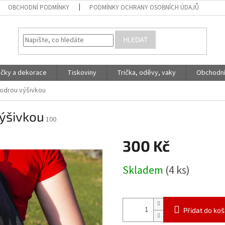
OBCHODNÍ PODMÍNKY
PODMÍNKY OCHRANY OSOBNÍCH ÚDAJŮ
HLEDAT
račky a dekorace
Tiskoviny
Trička, oděvy, vaky
Obchodní
modrou výšivkou
výšivkou
100
300 Kč
Měrná
Skladem
(4 ks)
cena:
Přidat do koš