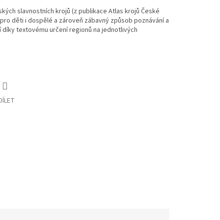
ských slavnostních krojů (z publikace Atlas krojů České
ra pro děti i dospělé a zároveň zábavný způsob poznávání a
jí díky textovému určení regionů na jednotlivých
DÍLET