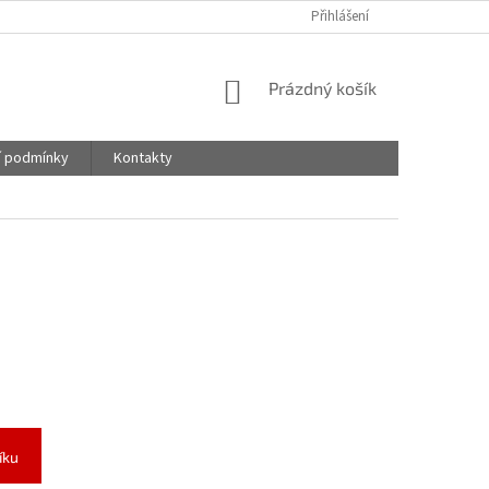
Přihlášení
NÁKUPNÍ
Prázdný košík
KOŠÍK
 podmínky
Kontakty
íku