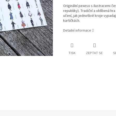
Originální pexeso s ilustracemi če
republiky). Tradiční a oblíbená h
učení, jak jednotlivé kroje vypada
kartičkách.
Detailní informace
TISK
ZEPTAT SE
S