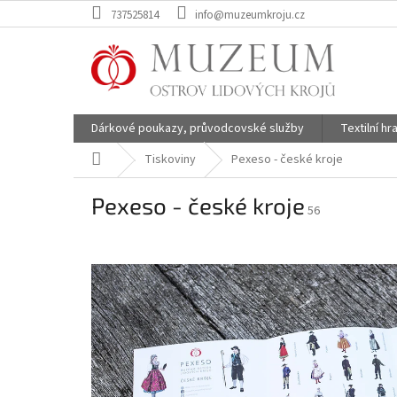
Přejít
737525814
info@muzeumkroju.cz
na
obsah
Dárkové poukazy, průvodcovské služby
Textilní h
Domů
Tiskoviny
Pexeso - české kroje
Pexeso - české kroje
56