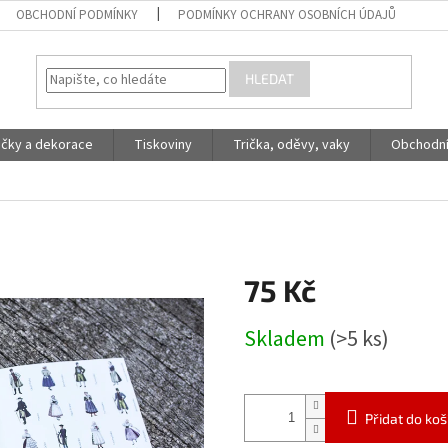
OBCHODNÍ PODMÍNKY
PODMÍNKY OCHRANY OSOBNÍCH ÚDAJŮ
HLEDAT
račky a dekorace
Tiskoviny
Trička, oděvy, vaky
Obchodní
75 Kč
Měrná
Skladem
(>5 ks)
cena:
Přidat do koš