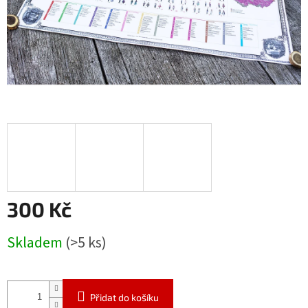
300 Kč
Měrná
Skladem
(>5 ks)
cena:
Přidat do košíku