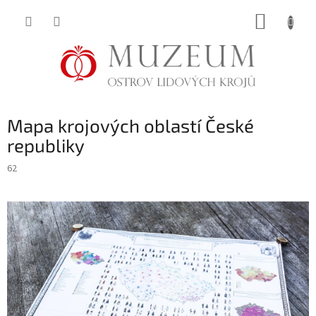
Přejít
NÁKUP
na
obsah
KOŠÍK
Mapa krojových oblastí České
republiky
62