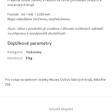
Přejeme hodně zábavy a radosti na cestě poznávání českých a
moravských krojů.
Formát: A0 =
841 × 1189
mm
Mapu odesíláme stočenou, nepřeloženou.
Pozn.: Váha u produktu je uvedena z důvodu zvýšených nákladů
na přepravu a neodpovídá skutečnosti
Doplňkové parametry
Kategorie
:
Tiskoviny
Hmotnost
:
5 kg
Z
á
Pro vstup na webové stránky Muzea Ostrov lidových krojů, klikněte
p
ZDE
a
t
í
Vytvořil Shoptet