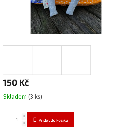
150 Kč
Měrná
Skladem
(3 ks)
cena:
Přidat do košíku