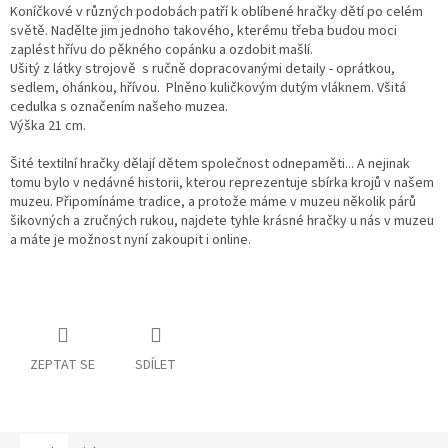
Koníčkové v různých podobách patří k oblíbené hračky dětí po celém
světě. Nadělte jim jednoho takového, kterému třeba budou moci
zaplést hřívu do pěkného copánku a ozdobit mašlí.
Ušitý z látky strojově s ručně dopracovanými detaily - oprátkou,
sedlem, ohánkou, hřívou. Plněno kuličkovým dutým vláknem. Všitá
cedulka s označením našeho muzea.
Výška 21 cm.
Šité textilní hračky dělají dětem společnost odnepaměti... A nejinak
tomu bylo v nedávné historii, kterou reprezentuje sbírka krojů v našem
muzeu. Připomínáme tradice, a protože máme v muzeu několik párů
šikovných a zručných rukou, najdete tyhle krásné hračky u nás v muzeu
a máte je možnost nyní zakoupit i online.
ZEPTAT SE
SDÍLET